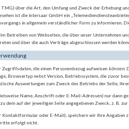
z 1 TMG) über die Art, den Umfang und Zweck der Erhebung
esehen ist die intersaar GmbH ein „Telemediendiensteanbiete
gsvorgangs in allgemein verständlicher Form zu informieren. D
m Betreiben von Webseiten, die über unser Unternehmen und
 treten und über die auch Verträge abgeschlossen werden könn
verwendung
r Zugriffsdaten, die einen Personenbezug aufweisen
können
. 
, Browsertyp nebst Version, Betriebssystem, die zuvor besu
stische Auswertungen zum Zweck des Betriebs der Seite, ihrer
elsweise Name, Anschrift oder E-Mail-Adressen) nur dann gespe
 zu dem auf der jeweiligen Seite angegebenen Zweck, z. B. zur
 Kontaktformular oder E-Mail), speichern wir Ihre Angaben z
itte erfolgt nicht.